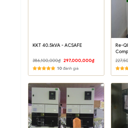
KKT 40.5kVA - ACSAFE
Re-QI
Compa
Sshne
386,100,000₫
297,000,000₫
227,5
10
đánh giá