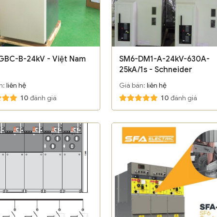
GBC-B-24kV - Việt Nam
SM6-DM1-A-24kV-630A-
25kA/1s - Schneider
n:
liên hệ
Giá bán:
liên hệ
10
đánh giá
10
đánh giá