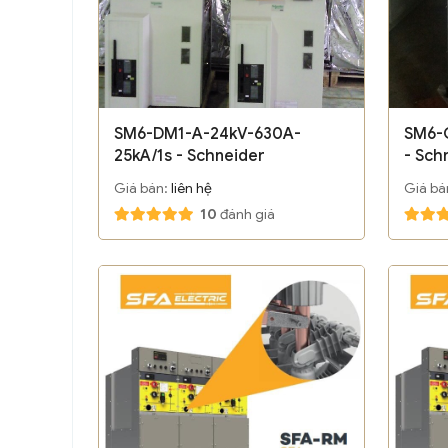
SM6-DM1-A-24kV-630A-
SM6-
25kA/1s - Schneider
- Sch
Giá bán:
liên hệ
Giá bá
10
đánh giá