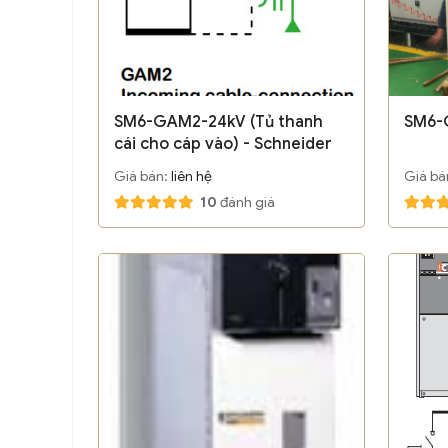
SM6-GAM2-24kV (Tủ thanh
SM6-
cái cho cáp vào) - Schneider
Giá bán:
liên hệ
Giá bá
10
đánh giá