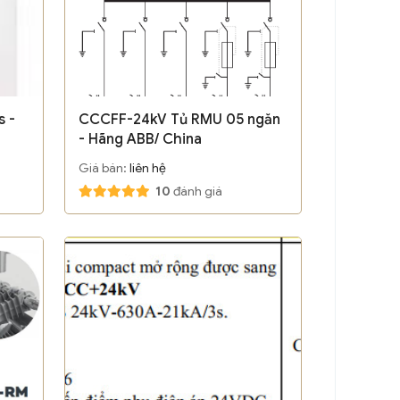
 -
CCCFF-24kV Tủ RMU 05 ngăn
- Hãng ABB/ China
Giá bán:
liên hệ
10
đánh giá