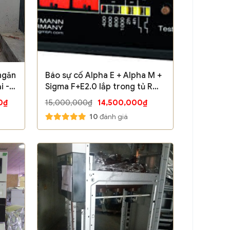
ngăn
Báo sự cố Alpha E + Alpha M +
i -
Sigma F+E2.0 lắp trong tủ RMU
- Hãng Horstmann / Germany
0₫
15,000,000₫
14,500,000₫
10
đánh giá