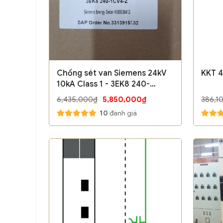
Chống sét van Siemens 24kV
KKT 4
10kA Class 1 - 3EK8 240-
2CV4-Z M30 P12 P31M81
6,435,000₫
5,850,000₫
386,1
10
đánh giá