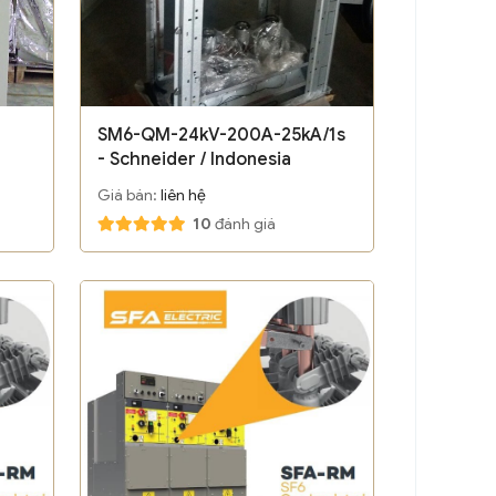
SM6-QM-24kV-200A-25kA/1s
- Schneider / Indonesia
Giá bán:
liên hệ
10
đánh giá