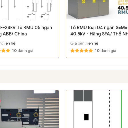
F-24kV Tủ RMU 05 ngăn
Tủ RMU loại 04 ngăn S=M=
g ABB/ China
40.5kV - Hãng SFA/ Thổ Nh
n:
liên hệ
Giá bán:
liên hệ
10
đánh giá
10
đánh giá