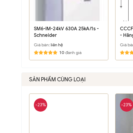
SM6-IM-24kV 630A 25kA/1s -
CCCF
Schneider
- Hãn
Giá bán:
liên hệ
Giá bá
10
đánh giá
SẢN PHẨM CÙNG LOẠI
-23%
-23%