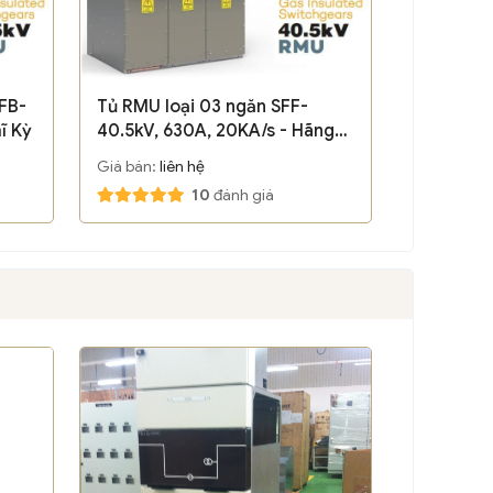
FB-
Tủ RMU loại 03 ngăn SFF-
ĩ Kỳ
40.5kV, 630A, 20KA/s - Hãng
SFA/ Thổ Nhĩ Kỳ
Giá bán:
liên hệ
10
đánh giá