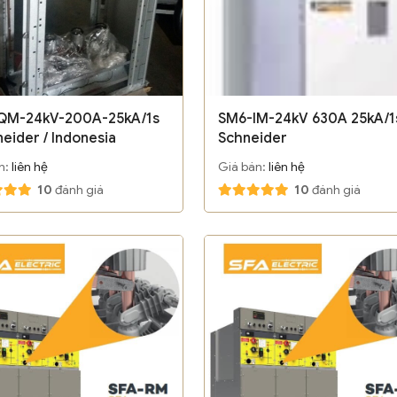
QM-24kV-200A-25kA/1s
SM6-IM-24kV 630A 25kA/1s
neider / Indonesia
Schneider
n:
liên hệ
Giá bán:
liên hệ
10
đánh giá
10
đánh giá