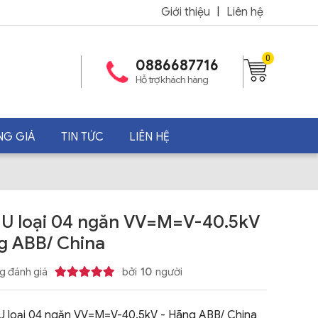
Giới thiệu
|
Liên hệ
0
0886687716
Hỗ trợ khách hàng
NG GIÁ
TIN TỨC
LIÊN HỆ
U loại 04 ngăn VV=M=V-40.5kV
g ABB/ China
g đánh giá
bởi
10
người
 loại 04 ngăn VV=M=V-40.5kV - Hãng ABB/ China