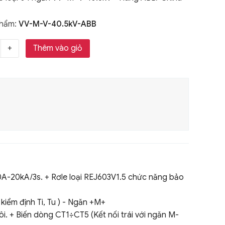
phẩm:
VV-M-V-40.5kV-ABB
Thêm vào giỏ
30A-20kA/3s. + Rơle loại REJ603V1.5 chức năng bảo
iểm định Ti, Tu ) - Ngăn +M+
i. + Biến dòng CT1÷CT5 (Kết nối trái với ngăn M-