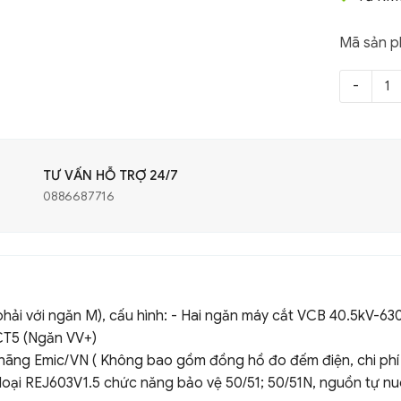
Mã sản 
TƯ VẤN HỖ TRỢ 24/7
0886687716
 phải với ngăn M), cấu hình: - Hai ngăn máy cắt VCB 40.5kV-6
÷CT5 (Ngăn VV+)
ãng Emic/VN ( Không bao gồm đồng hồ đo đếm điện, chi phí k
oại REJ603V1.5 chức năng bảo vệ 50/51; 50/51N, nguồn tự nuô