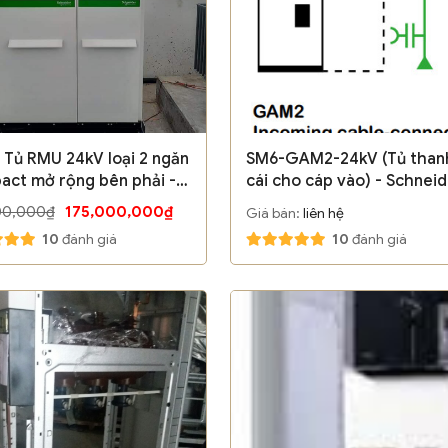
 Tủ RMU 24kV loại 2 ngăn
SM6-GAM2-24kV (Tủ than
ct mở rộng bên phải -
cái cho cáp vào) - Schnei
ider
00,000₫
175,000,000₫
Giá bán:
liên hệ
10
đánh giá
10
đánh giá