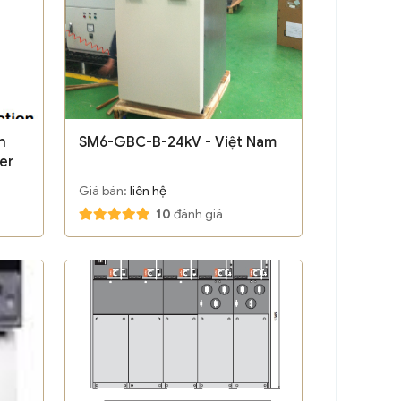
h
SM6-GBC-B-24kV - Việt Nam
der
Giá bán:
liên hệ
10
đánh giá