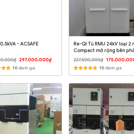
0.5kVA - ACSAFE
Re-QI Tủ RMU 24kV loại 2 
Compact mở rộng bên phả
Sshneider
00,000₫
297,000,000₫
227,500,000₫
175,000,00
10
đánh giá
10
đánh giá