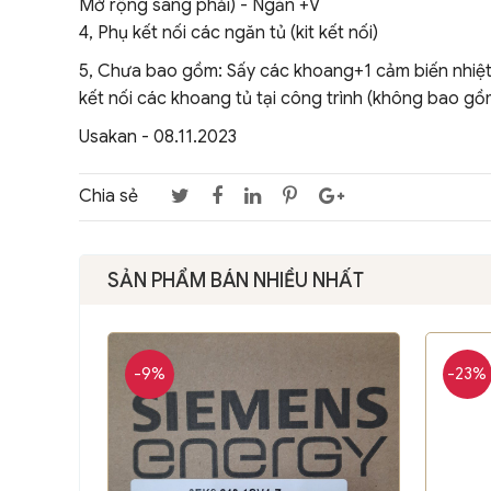
Mở rộng sang phải) - Ngăn +V
4, Phụ kết nối các ngăn tủ (kit kết nối)
5, Chưa bao gồm: Sấy các khoang+1 cảm biến nhiệt, B
kết nối các khoang tủ tại công trình (không bao g
Usakan - 08.11.2023
Chia sẻ
SẢN PHẨM BÁN NHIỀU NHẤT
-9%
-23%