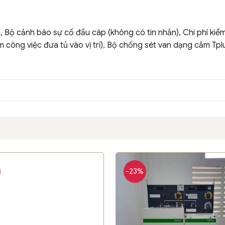
ộ cảnh báo sự cố đầu cáp (không có tin nhắn), Chi phí kiểm đị
ồm công việc đưa tủ vào vị trí), Bộ chống sét van dạng cắm T
-23%