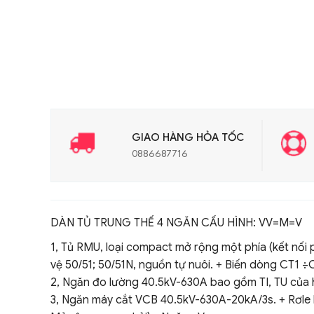
GIAO HÀNG HỎA TỐC
0886687716
DÀN TỦ TRUNG THẾ 4 NGĂN CẤU HÌNH: VV=M=V
1, Tủ RMU, loại compact mở rộng một phía (kết nối
vệ 50/51; 50/51N, nguồn tự nuôi. + Biến dòng CT1 
2, Ngăn đo lường 40.5kV-630A bao gồm TI, TU của h
3, Ngăn máy cắt VCB 40.5kV-630A-20kA/3s. + Rơle l