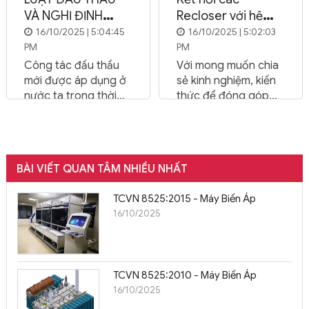
VÀ NGHỊ ĐỊNH
Recloser với hệ
HƯỚNG DẪN
thống SCADA
16/10/2025 | 5:04:45
16/10/2025 | 5:02:03
PM
PM
THỰC HIỆN
Công tác đấu thầu
Với mong muốn chia
mới được áp dụng ở
sẻ kinh nghiệm, kiến
nước ta trong thời
thức để đóng góp
gian gần đây. Lần
giá trị thặng dư cho
đầu tiên vào năm
cuộc sống nói
1996 Quy chế Đấu
chung, cho các đơn
thầu (QCĐT), ra đời
vị điện lực nói riêng.
BÀI VIẾT QUAN TÂM NHIỀU NHẤT
được ban hành kèm
Hôm nay, BKAII sẽ
theo NĐ
chia sẻ với các bạn
TCVN 8525:2015 - Máy Biến Áp
43/CP&93/CP.
giải pháp kỹ thuật
16/10/2025
giúp kết nối các
Recloser với hệ
thống SCADA sử
dụng modem
TCVN 8525:2010 - Máy Biến Áp
GPRS/3G có chức
16/10/2025
năng Gateway
chuyển đổi giao thức