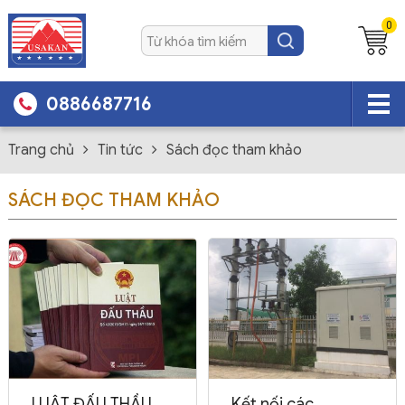
0
0886687716
Trang chủ
Tin tức
Sách đọc tham khảo
SÁCH ĐỌC THAM KHẢO
LUẬT ĐẤU THẦU
Kết nối các