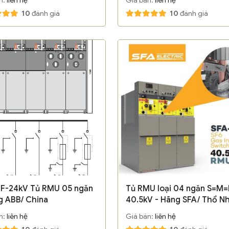
10
đánh giá
10
đánh giá
F-24kV Tủ RMU 05 ngăn
Tủ RMU loại 04 ngăn S=M=
g ABB/ China
40.5kV - Hãng SFA/ Thổ Nh
n:
liên hệ
Giá bán:
liên hệ