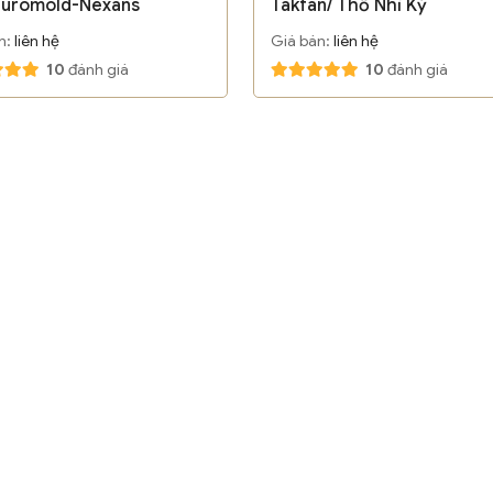
 Euromold-Nexans
Takfan/ Thổ Nhĩ Kỳ
n:
liên hệ
Giá bán:
liên hệ
10
đánh giá
10
đánh giá