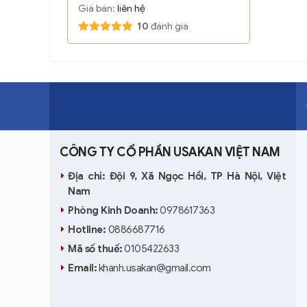
Giá bán:
liên hệ
10
đánh giá
CÔNG TY CỔ PHẦN USAKAN VIỆT NAM
Địa chỉ: Đội 9, Xã Ngọc Hồi, TP Hà Nội, Việt
Nam
Phòng Kinh Doanh:
0978617363
Hotline:
0886687716
Mã số thuế:
0105422633
Email:
khanh.usakan@gmail.com