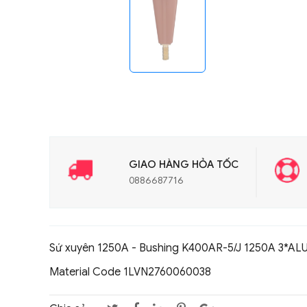
GIAO HÀNG HỎA TỐC
0886687716
Sứ xuyên 1250A - Bushing K400AR-5/J 1250A 3*ALU-
Material Code 1LVN2760060038