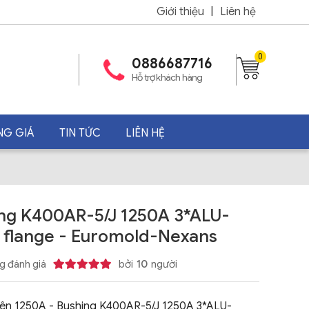
Giới thiệu
|
Liên hệ
0
0886687716
Hỗ trợ khách hàng
NG GIÁ
TIN TỨC
LIÊN HỆ
ng K400AR-5/J 1250A 3*ALU-
g flange - Euromold-Nexans
g đánh giá
bởi
10
người
ên 1250A - Bushing K400AR-5/J 1250A 3*ALU-