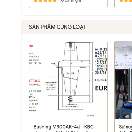
10
đánh giá
SẢN PHẨM CÙNG LOẠI
Bushing M900AR-4/J +KBC
Sứ x