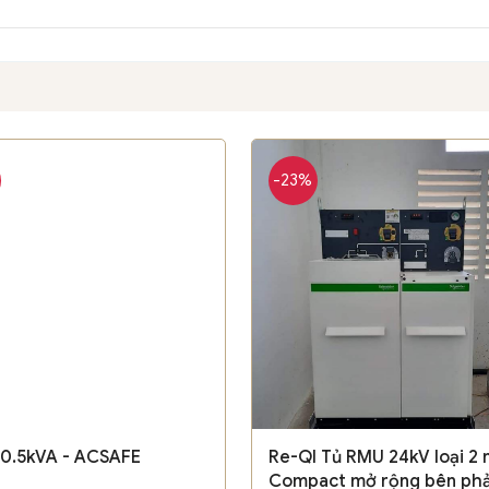
-23%
0.5kVA - ACSAFE
Re-QI Tủ RMU 24kV loại 2 
Compact mở rộng bên phả