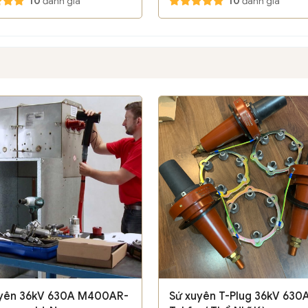
10
đánh giá
10
đánh giá
uyên 36kV 630A M400AR-
Sứ xuyên T-Plug 36kV 630A