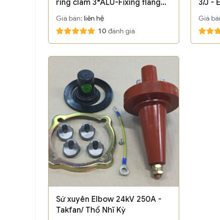
ring clam 3*ALU-Fixing flange -
3/J -
Euromold-Nexans
Giá bán:
liên hệ
Giá bá
10
đánh giá
Sứ xuyên Elbow 24kV 250A -
Takfan/ Thổ Nhĩ Kỳ