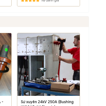
10
đánh giá
 -
Sứ xuyên 24kV 250A (Bushing