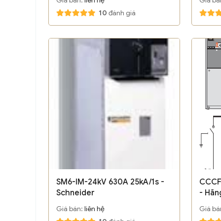
10
đánh giá
SM6-IM-24kV 630A 25kA/1s -
CCCF
Schneider
- Hãn
Giá bán:
liên hệ
Giá bá