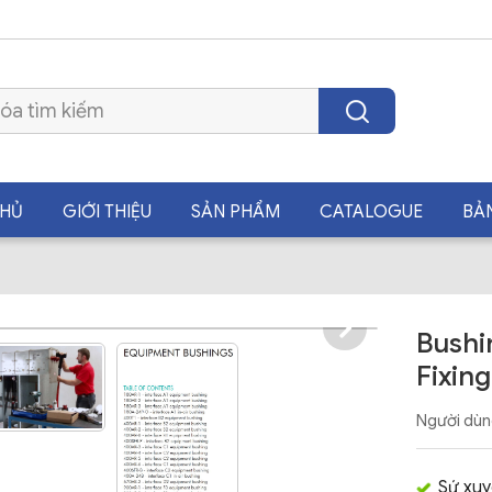
CHỦ
GIỚI THIỆU
SẢN PHẨM
CATALOGUE
BẢ
Bushi
Fixin
Người dùn
Sứ xuy