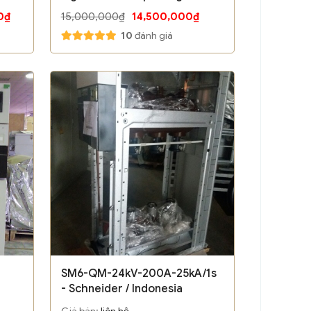
- Hãng Horstmann / Germany
0₫
15,000,000₫
14,500,000₫
10
đánh giá
SM6-QM-24kV-200A-25kA/1s
- Schneider / Indonesia
Giá bán:
liên hệ