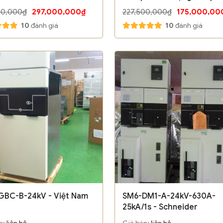
Sshneider
00,000₫
297,000,000₫
227,500,000₫
175,000,00
10
đánh giá
10
đánh giá
GBC-B-24kV - Việt Nam
SM6-DM1-A-24kV-630A-
25kA/1s - Schneider
n:
liên hệ
Giá bán:
liên hệ