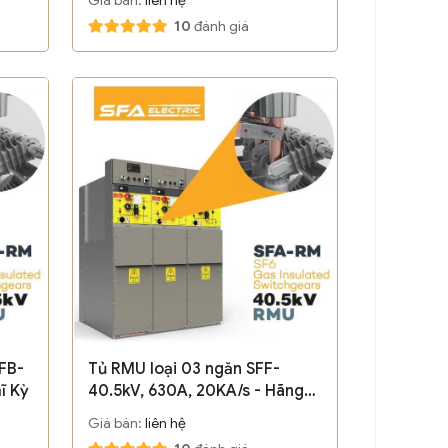
10
đánh giá
FB-
Tủ RMU loại 03 ngăn SFF-
ĩ Kỳ
40.5kV, 630A, 20KA/s - Hãng
SFA/ Thổ Nhĩ Kỳ
Giá bán:
liên hệ