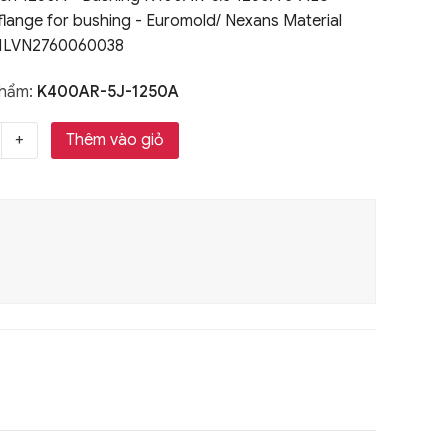
 flange for bushing - Euromold/ Nexans Material
1LVN2760060038
phẩm:
K400AR-5J-1250A
Thêm vào giỏ