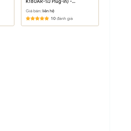
K180AR-1/J Plug-in) -
Euromold-Nexans/ Bỉ
Giá bán:
liên hệ
10
đánh giá