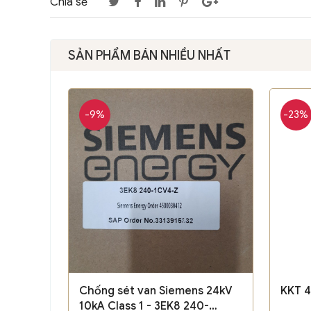
Chia sẻ
SẢN PHẨM BÁN NHIỀU NHẤT
-9%
-23%
Chống sét van Siemens 24kV
KKT 4
10kA Class 1 - 3EK8 240-