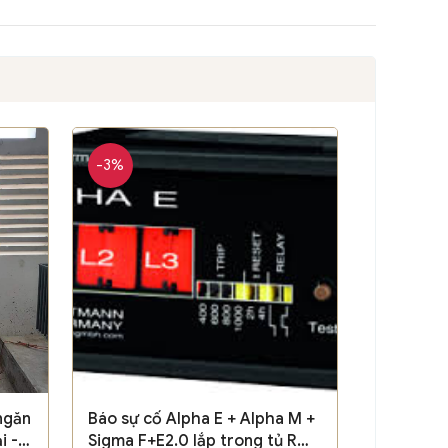
-3%
ngăn
Báo sự cố Alpha E + Alpha M +
i -
Sigma F+E2.0 lắp trong tủ RMU