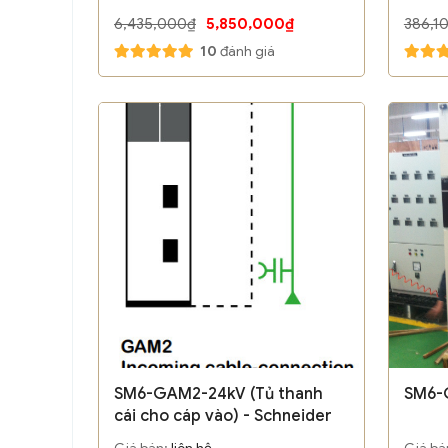
2CV4-Z M30 P12 P31M81
6,435,000₫
5,850,000₫
386,1
10
đánh giá
SM6-GAM2-24kV (Tủ thanh
SM6-
cái cho cáp vào) - Schneider
Giá bán:
liên hệ
Giá bá