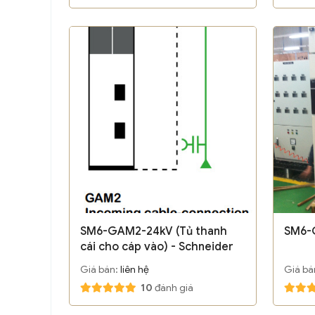
SM6-GAM2-24kV (Tủ thanh
SM6-
cái cho cáp vào) - Schneider
Giá bán:
liên hệ
Giá bá
10
đánh giá