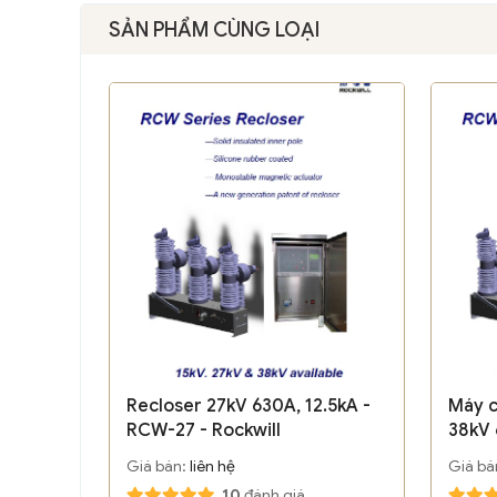
SẢN PHẨM CÙNG LOẠI
Recloser 27kV 630A, 12.5kA -
Máy c
RCW-27 - Rockwill
38kV 
- Rock
Giá bán:
liên hệ
Giá bá
10
đánh giá