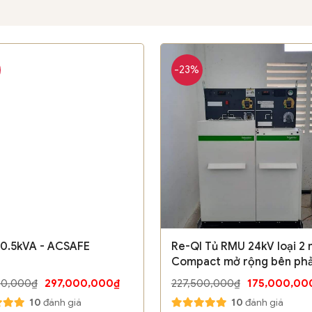
-23%
0.5kVA - ACSAFE
Re-QI Tủ RMU 24kV loại 2 
Compact mở rộng bên phả
Sshneider
00,000₫
297,000,000₫
227,500,000₫
175,000,00
10
đánh giá
10
đánh giá