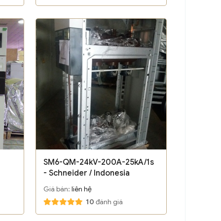
SM6-QM-24kV-200A-25kA/1s
- Schneider / Indonesia
Giá bán:
liên hệ
10
đánh giá