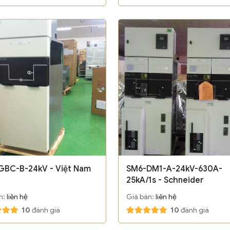
GBC-B-24kV - Việt Nam
SM6-DM1-A-24kV-630A-
25kA/1s - Schneider
n:
liên hệ
Giá bán:
liên hệ
10
đánh giá
10
đánh giá