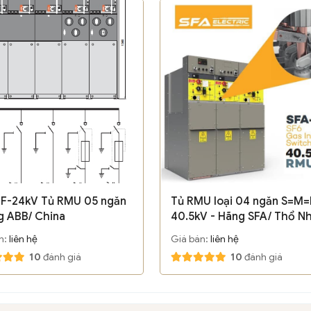
F-24kV Tủ RMU 05 ngăn
Tủ RMU loại 04 ngăn S=M=
g ABB/ China
40.5kV - Hãng SFA/ Thổ Nh
n:
liên hệ
Giá bán:
liên hệ
10
đánh giá
10
đánh giá