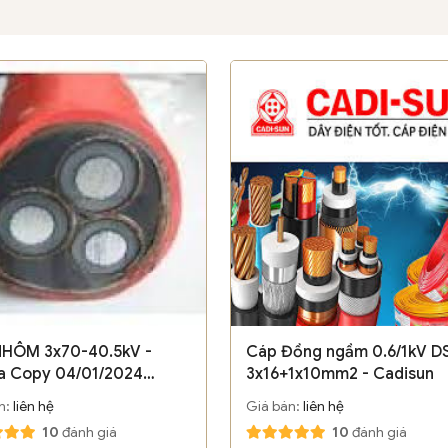
NHÔM 3x70-40.5kV -
Cáp Đồng ngầm 0.6/1kV D
a Copy 04/01/2024
3x16+1x10mm2 - Cadisun
:51
n:
liên hệ
Giá bán:
liên hệ
10
đánh giá
10
đánh giá