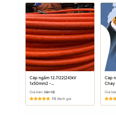
Cáp ngầm 12.7/22(24)kV
Cáp n
1x50mm2 -
Cháy 
Cu/XLPE/PVC/DATA/PVC-W
PVC-
Giá bán:
liên hệ
Giá bá
(1x0.127mm, vỏ cam) - LSvina
12.7/
10
đánh giá