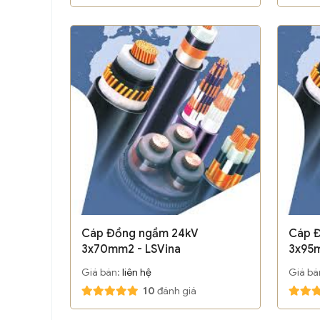
Cáp Đồng ngầm 24kV
Cáp 
3x70mm2 - LSVina
3x95m
Giá bán:
liên hệ
Giá bá
10
đánh giá