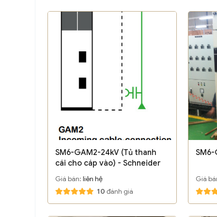
SM6-GAM2-24kV (Tủ thanh
SM6-
cái cho cáp vào) - Schneider
Giá bán:
liên hệ
Giá bá
10
đánh giá