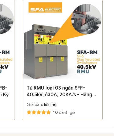
FB-
Tủ RMU loại 03 ngăn SFF-
ĩ Kỳ
40.5kV, 630A, 20KA/s - Hãng
SFA/ Thổ Nhĩ Kỳ
Giá bán:
liên hệ
10
đánh giá