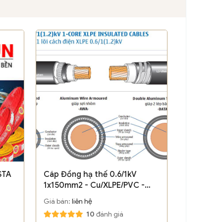
STA
Cáp Đồng hạ thế 0.6/1kV
1x150mm2 - Cu/XLPE/PVC -
LSVina
Giá bán:
liên hệ
10
đánh giá