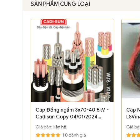
SẢN PHẨM CÙNG LOẠI
Cáp Đồng ngầm 3x70-40.5kV -
Cáp 
Cadisun Copy 04/01/2024
LSVin
09:25:42
09:24
Giá bán:
liên hệ
Giá bá
10
đánh giá