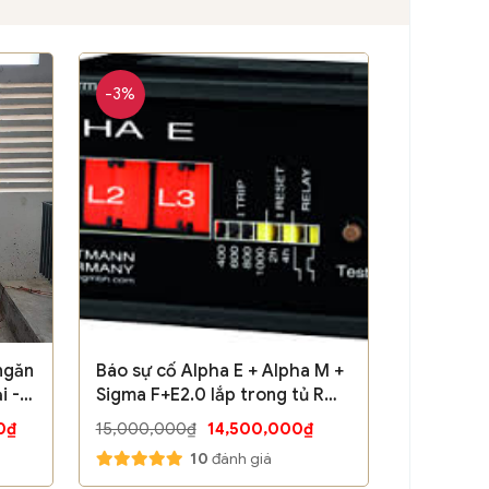
-3%
ngăn
Báo sự cố Alpha E + Alpha M +
i -
Sigma F+E2.0 lắp trong tủ RMU
- Hãng Horstmann / Germany
0₫
15,000,000₫
14,500,000₫
10
đánh giá