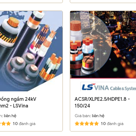
Đồng ngầm 24kV
ACSR/XLPE2.5/HDPE1.8 -
m2 - LSVina
150/24
n:
liên hệ
Giá bán:
liên hệ
10
đánh giá
10
đánh giá