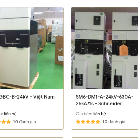
GBC-B-24kV - Việt Nam
SM6-DM1-A-24kV-630A-
25kA/1s - Schneider
n:
liên hệ
Giá bán:
liên hệ
10
đánh giá
10
đánh giá