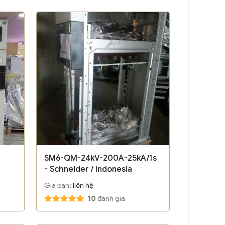
SM6-QM-24kV-200A-25kA/1s
- Schneider / Indonesia
Giá bán:
liên hệ
10
đánh giá