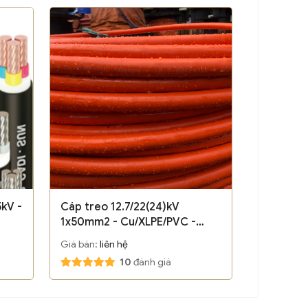
kV -
Cáp treo 12.7/22(24)kV
1x50mm2 - Cu/XLPE/PVC -
LSVina
Giá bán:
liên hệ
10
đánh giá