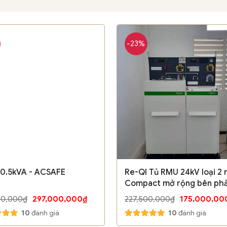
-23%
0.5kVA - ACSAFE
Re-QI Tủ RMU 24kV loại 2 
Compact mở rộng bên phả
Sshneider
00,000₫
297,000,000₫
227,500,000₫
175,000,00
10
đánh giá
10
đánh giá