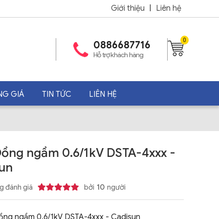
Giới thiệu
|
Liên hệ
0
0886687716
Hỗ trợ khách hàng
NG GIÁ
TIN TỨC
LIÊN HỆ
ồng ngầm 0.6/1kV DSTA-4xxx -
un
g đánh giá
bởi
10
người
ồng ngầm 0.6/1kV DSTA-4xxx - Cadisun