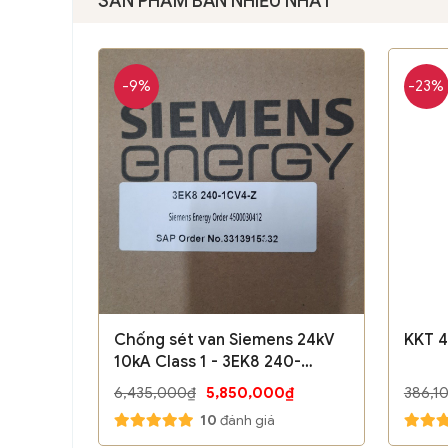
SẢN PHẨM BÁN NHIỀU NHẤT
-9%
-23%
Chống sét van Siemens 24kV
KKT 4
10kA Class 1 - 3EK8 240-
2CV4-Z M30 P12 P31M81
6,435,000₫
5,850,000₫
386,1
10
đánh giá