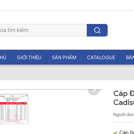
CHỦ
GIỚI THIỆU
SẢN PHẨM
CATALOGUE
BẢ
Cáp Đ
Cadis
Người dùn
Cáp Đ