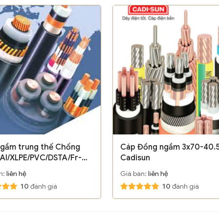
gầm trung thế Chống
Cáp Đồng ngầm 3x70-40.5
Al/XLPE/PVC/DSTA/Fr-
Cadisun
W 3x400Sqmm
n:
liên hệ
Giá bán:
liên hệ
22(24)kV - LSVina
10
đánh giá
10
đánh giá