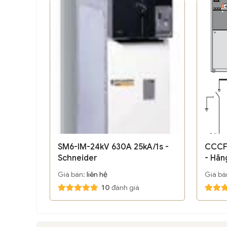
SM6-IM-24kV 630A 25kA/1s -
CCCF
Schneider
- Hãn
Giá bán:
liên hệ
Giá bá
10
đánh giá